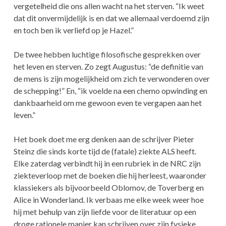
vergetelheid die ons allen wacht na het sterven. “Ik weet
dat dit onvermijdelijk is en dat we allemaal verdoemd zijn
en toch ben ik verliefd op je Hazel.”
De twee hebben luchtige filosofische gesprekken over
het leven en sterven. Zo zegt Augustus: “de definitie van
de mens is zijn mogelijkheid om zich te verwonderen over
de schepping!” En, “ik voelde na een chemo opwinding en
dankbaarheid om me gewoon even te vergapen aan het
leven.”
Het boek doet me erg denken aan de schrijver Pieter
Steinz die sinds korte tijd de (fatale) ziekte ALS heeft.
Elke zaterdag verbindt hij in een rubriek in de NRC zijn
ziekteverloop met de boeken die hij herleest, waaronder
klassiekers als bijvoorbeeld Oblomov, de Toverberg en
Alice in Wonderland. Ik verbaas me elke week weer hoe
hij met behulp van zijn liefde voor de literatuur op een
droge rationele manier kan schrijven over zijn fysieke