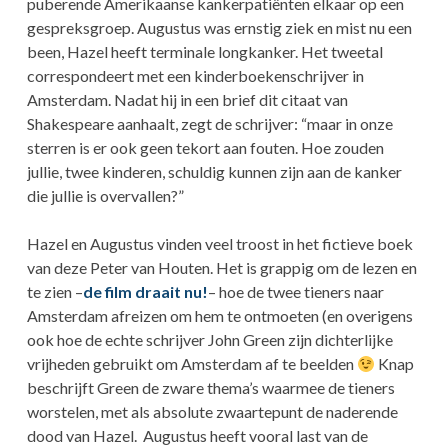
puberende Amerikaanse kankerpatiënten elkaar op een
gespreksgroep. Augustus was ernstig ziek en mist nu een
been, Hazel heeft terminale longkanker. Het tweetal
correspondeert met een kinderboekenschrijver in
Amsterdam. Nadat hij in een brief dit citaat van
Shakespeare aanhaalt, zegt de schrijver: “maar in onze
sterren is er ook geen tekort aan fouten. Hoe zouden
jullie, twee kinderen, schuldig kunnen zijn aan de kanker
die jullie is overvallen?”
Hazel en Augustus vinden veel troost in het fictieve boek
van deze Peter van Houten. Het is grappig om de lezen en
te zien –
de film draait nu!
– hoe de twee tieners naar
Amsterdam afreizen om hem te ontmoeten (en overigens
ook hoe de echte schrijver John Green zijn dichterlijke
vrijheden gebruikt om Amsterdam af te beelden
Knap
beschrijft Green de zware thema’s waarmee de tieners
worstelen, met als absolute zwaartepunt de naderende
dood van Hazel. Augustus heeft vooral last van de