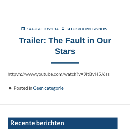
POSTED
AUTHOR
14 AUGUSTUS 2014
GELUKVOORBEGINNERS
ON
Trailer: The Fault in Our
Stars
httpvh://www.youtube.com/watch?v=9ItBvH5J6ss
Posted in
Geen categorie
Primary
Recente berichten