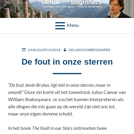
Skip
to
DAG:
14 AUGUSTUS 2014
content
Menu
BREADCRUMBS
POSTED
AUTHOR
14 AUGUSTUS 2014
GELUKVOORBEGINNERS
ON
De fout in onze sterren
“De fout, beste Brutus, ligt niet in onze sterren, maar in
onszelf.”
Deze zin komt uit het toneelstuk Julius Caesar van
William Shakespeare. Je zou het kunnen interpreteren als:
alle dingen die mis gaan op de wereld zijn niet ons lot,
maar onze eigen domme schuld.
In het boek
The Fault in our Stars
ontmoeten twee