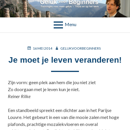
Skip
to
TAG:
SLOTERDIJK
content
Menu
BREADCRUMBS
POSTED
AUTHOR
16 MEI 2014
GELUKVOORBEGINNERS
ON
Je moet je leven veranderen!
Zijn vorm: geen plek aan hem die jou niet ziet
Zo doorgaan met je leven kun je niet.
Reiner Rilke
Een standbeeld spreekt een dichter aan in het Parijse
Louvre. Het gebeurt in een van die mooie zalen met hoge
plafonds, prachtige mozaïekvloeren en overal