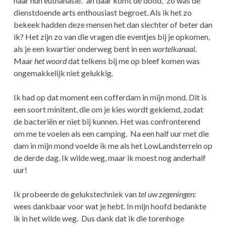
naar hun euthanasie. “ah daar komt de dood,” zo was de
dienstdoende arts enthousiast begroet. Als ik het zo
bekeek hadden deze mensen het dan slechter of beter dan
ik? Het zijn zo van die vragen die eventjes bij je opkomen,
als je een kwartier onderweg bent in een
wortelkanaal
.
Maar
het woord
dat telkens bij me op bleef komen was
ongemakkelijk niet gelukkig.
Ik had op dat moment een cofferdam in mijn mond. Dit is
een soort minitent, die om je kies wordt geklemd, zodat
de bacteriën er niet bij kunnen. Het was confronterend
om me te voelen als een camping. Na een half uur met die
dam in mijn mond voelde ik me als het LowLandsterrein op
de derde dag. Ik wilde weg, maar ik moest nog anderhalf
uur!
Ik probeerde de gelukstechniek van
tel uw zegeningen:
wees dankbaar voor wat je hebt. In mijn hoofd bedankte
ik in het wilde weg. Dus dank dat ik die torenhoge