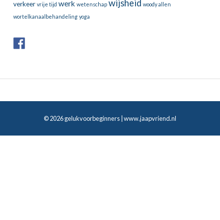
wijsheid
werk
verkeer
vrije tijd
wetenschap
woody allen
wortelkanaalbehandeling
yoga
© 2026 gelukvoorbeginners |
www.jaapvriend.nl