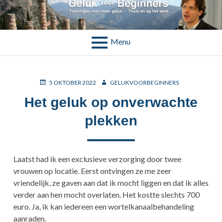
Skip
to
TAG:
content
WORTELKANAALBEHANDEL
Menu
BREADCRUMBS
POSTED
AUTHOR
5 OKTOBER 2022
GELUKVOORBEGINNERS
ON
Het geluk op onverwachte
plekken
Laatst had ik een exclusieve verzorging door twee
vrouwen op locatie. Eerst ontvingen ze me zeer
vriendelijk, ze gaven aan dat ik mocht liggen en dat ik alles
verder aan hen mocht overlaten. Het kostte slechts 700
euro. Ja, ik kan iedereen een wortelkanaalbehandeling
aanraden.