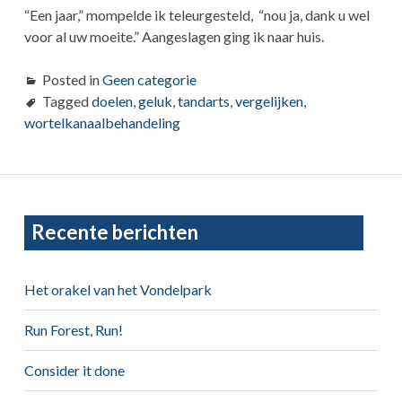
“Een jaar,” mompelde ik teleurgesteld, “nou ja, dank u wel
voor al uw moeite.” Aangeslagen ging ik naar huis.
Posted in
Geen categorie
Tagged
doelen
,
geluk
,
tandarts
,
vergelijken
,
wortelkanaalbehandeling
Primary
Recente berichten
Sidebar
Het orakel van het Vondelpark
Run Forest, Run!
Consider it done