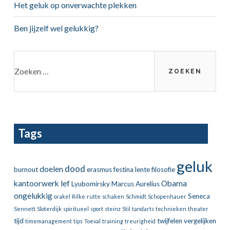
Het geluk op onverwachte plekken
Ben jijzelf wel gelukkig?
Zoeken
naar:
Tags
geluk
dood
doelen
burnout
erasmus
festina lente
filosofie
kantoorwerk
lef
Obama
Lyubomirsky
Marcus Aurelius
ongelukkig
Seneca
orakel
Rilke
rutte
schaken
Schmidt
Schopenhauer
Sennett
Sloterdijk
spiritueel
sport
steinz
Stil
tandarts
technieken
theater
tijd
twijfelen
vergelijken
timemanagement
tips
Toeval
training
treurigheid