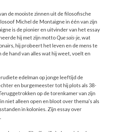
van de mooiste zinnen uit de filosofische
filosoof Michel de Montaigne in één van zijn
ne is de pionier en uitvinder van het essay
ineerde hij met zijn motto
Que sais-je
, wat
tionairs, hij probeert het leven en de mens te
de hand van alles wat hij weet, voelt en
udiete edelman op jonge leeftijd de
echter en burgemeester tot hij plots als 38-
r. Teruggetrokken op de torenkamer van zijn
rin niet alleen open en bloot over thema’s als
sstanden in kolonies. Zijn essay over
.