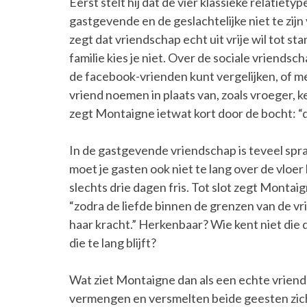
Eerst stelt hij dat de vier klassieke relatietype
gastgevende en de geslachtelijke niet te zij
zegt dat vriendschap echt uit vrije wil tot st
familie kies je niet. Over de sociale vriends
de facebook-vrienden kunt vergelijken, of me
vriend noemen in plaats van, zoals vroeger, ken
zegt Montaigne ietwat kort door de bocht: “d
In de gastgevende vriendschap is teveel spr
moet je gasten ook niet te lang over de vloer
slechts drie dagen fris. Tot slot zegt Montai
“zodra de liefde binnen de grenzen van de vr
haar kracht.” Herkenbaar? Wie kent niet die 
die te lang blijft?
Wat ziet Montaigne dan als een echte vriend
vermengen en versmelten beide geesten zich