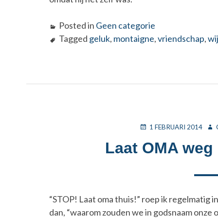
Posted in
Geen categorie
Tagged
geluk
,
montaigne
,
vriendschap
,
wi
POSTED
AU
1 FEBRUARI 2014
ON
Laat OMA weg u
“STOP! Laat oma thuis!” roep ik regelmatig i
dan, “waarom zouden we in godsnaam onze o