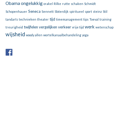
Obama
ongelukkig
orakel
Rilke
rutte
schaken
Schmidt
Seneca
Schopenhauer
Sennett
Sloterdijk
spiritueel
sport
steinz
Stil
tijd
tandarts
technieken
theater
timemanagement
tips
Toeval
training
werk
twijfelen
vergelijken
verkeer
treurigheid
vrije tijd
wetenschap
wijsheid
woody allen
wortelkanaalbehandeling
yoga