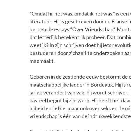
“Omdat hij het was, omdat ik het was,” is een 
literatuur. Hij is geschreven door de Franse 
beroemde essays “Over Vriendschap”. Montaig
dat letterlijk betekent: ik probeer. Dat comb
weet ik? In zijn schrijven doet hij iets revolu
bestuderen door zichzelf te onderzoeken aan 
meemaakt.
Geboren in de zestiende eeuw bestormt de er
maatschappelijke ladder in Bordeaux. Hij is r
jarige verandert van vak: hij wordt schrijve
kasteel begint hij zijn werk. Hij heeft het daa
luiheid en liefde, maar ook over seks en de mi
vriendschap is één van de indrukwekkendste