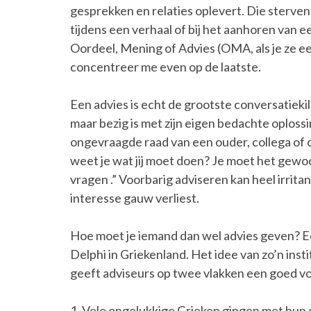
gesprekken en relaties oplevert. Die sterven
tijdens een verhaal of bij het aanhoren van 
Oordeel, Mening of Advies (OMA, als je ze ee
concentreer me even op de laatste.
Een advies is echt de grootste conversatieki
maar bezig is met zijn eigen bedachte oploss
ongevraagde raad van een ouder, collega of 
weet je wat jij moet doen? Je moet het gewo
vragen .” Voorbarig adviseren kan heel irritan
interesse gauw verliest.
Hoe moet je iemand dan wel advies geven? Ee
Delphi in Griekenland. Het idee van zo’n ins
geeft adviseurs op twee vlakken een goed v
1. Vele ongelukkige Grieken gingen met hun