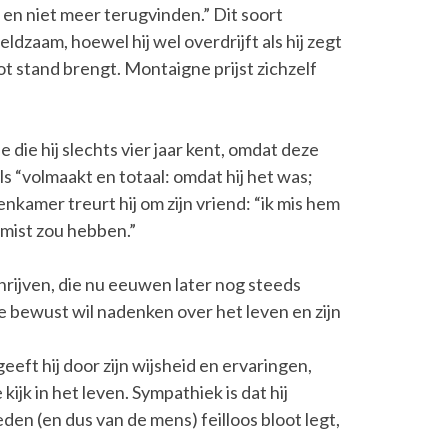
 en niet meer terugvinden.” Dit soort
dzaam, hoewel hij wel overdrijft als hij zegt
ot stand brengt. Montaigne prijst zichzelf
e die hij slechts vier jaar kent, omdat deze
s “volmaakt en totaal: omdat hij het was;
enkamer treurt hij om zijn vriend: “ik mis hem
gemist zou hebben.”
hrijven, die nu eeuwen later nog steeds
ie bewust wil nadenken over het leven en zijn
eeft hij door zijn wijsheid en ervaringen,
kijk in het leven. Sympathiek is dat hij
heden (en dus van de mens) feilloos bloot legt,