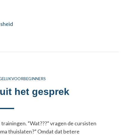
jsheid
THOR
GELUKVOORBEGINNERS
it het gesprek
n trainingen. “Wat???” vragen de cursisten
ma thuislaten?” Omdat dat betere