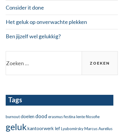
Consider it done
Het geluk op onverwachte plekken
Ben jijzelf wel gelukkig?
Zoeken
naar:
Tags
dood
doelen
burnout
erasmus
festina lente
filosofie
geluk
kantoorwerk
lef
Lyubomirsky
Marcus Aurelius