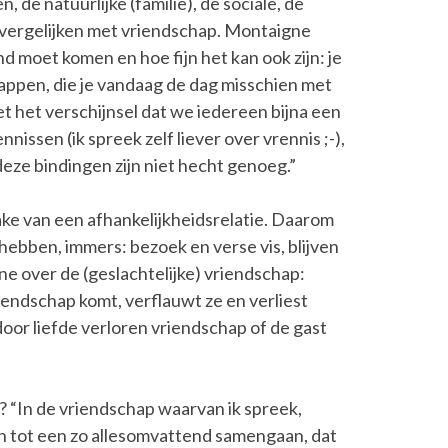
n, de natuurlijke (familie), de sociale, de
n vergelijken met vriendschap. Montaigne
and moet komen en hoe fijn het kan ook zijn: je
chappen, die je vandaag de dag misschien met
t het verschijnsel dat we iedereen bijna een
nissen (ik spreek zelf liever over vrennis ;-),
eze bindingen zijn niet hecht genoeg.”
ake van een afhankelijkheidsrelatie. Daarom
 hebben, immers: bezoek en verse vis, blijven
gne over de (geslachtelijke) vriendschap:
iendschap komt, verflauwt ze en verliest
door liefde verloren vriendschap of de gast
? “In de vriendschap waarvan ik spreek,
 tot een zo allesomvattend samengaan, dat