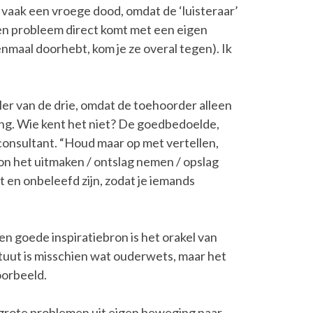
 vaak een vroege dood, omdat de ‘luisteraar’
een probleem direct komt met een eigen
nmaal doorhebt, kom je ze overal tegen). Ik
ller van de drie, omdat de toehoorder alleen
ing. Wie kent het niet? De goedbedoelde,
consultant. “Houd maar op met vertellen,
on het uitmaken / ontslag nemen / opslag
t en onbeleefd zijn, zodat je iemands
n goede inspiratiebron is het orakel van
tituut is misschien wat ouderwets, maar het
oorbeeld.
 grote problemen uit eigen beweging naar