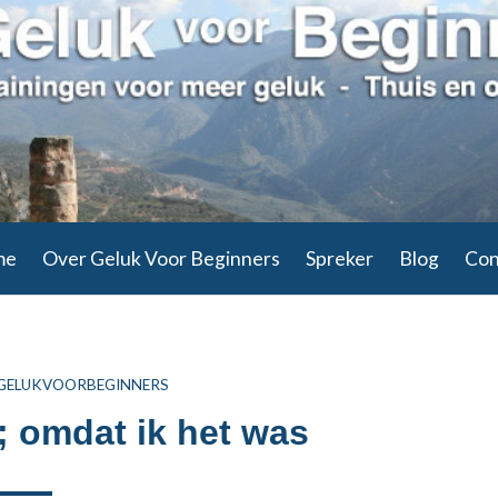
 2014
me
Over Geluk Voor Beginners
Spreker
Blog
Con
THOR
GELUKVOORBEGINNERS
; omdat ik het was