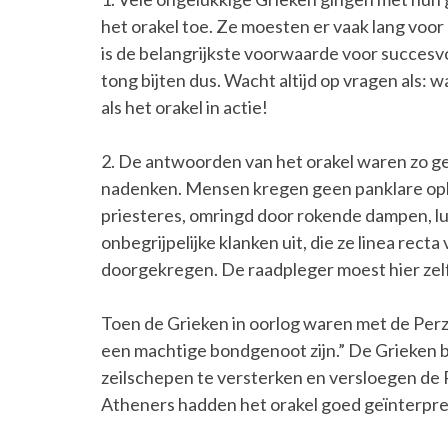
het orakel toe. Ze moesten er vaak lang voor 
is de belangrijkste voorwaarde voor succesvo
tong bijten dus. Wacht altijd op vragen als: wa
als het orakel in actie!
2. De antwoorden van het orakel waren zo ge
nadenken. Mensen kregen geen panklare op
priesteres, omringd door rokende dampen, lu
onbegrijpelijke klanken uit, die ze linea recta
doorgekregen. De raadpleger moest hier zelf
Toen de Grieken in oorlog waren met de Perzen
een machtige bondgenoot zijn.” De Grieken 
zeilschepen te versterken en versloegen de
Atheners hadden het orakel goed geïnterpre