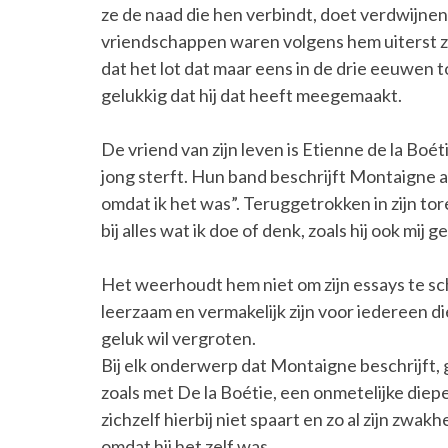
ze de naad die hen verbindt, doet verdwijnen
vriendschappen waren volgens hem uiterst zel
dat het lot dat maar eens in de drie eeuwen t
gelukkig dat hij dat heeft meegemaakt.
De vriend van zijn leven is Etienne de la Boéti
jong sterft. Hun band beschrijft Montaigne al
omdat ik het was”. Teruggetrokken in zijn tor
bij alles wat ik doe of denk, zoals hij ook mij 
Het weerhoudt hem niet om zijn essays te sc
leerzaam en vermakelijk zijn voor iedereen d
geluk wil vergroten.
Bij elk onderwerp dat Montaigne beschrijft, g
zoals met De la Boétie, een onmetelijke diepe 
zichzelf hierbij niet spaart en zo al zijn zwak
omdat hij het zelf was.