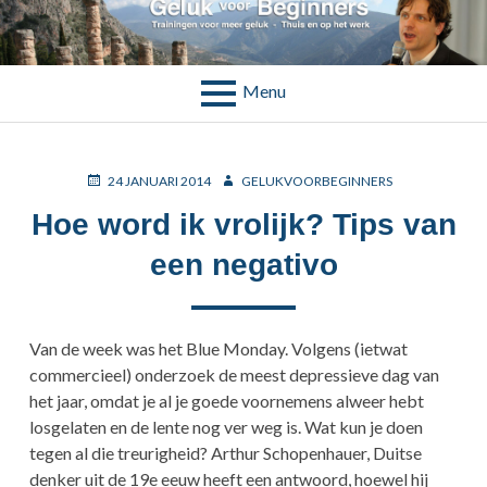
Skip
to
MAAND:
JANUARI 2014
content
Menu
BREADCRUMBS
POSTED
AUTHOR
24 JANUARI 2014
GELUKVOORBEGINNERS
ON
Hoe word ik vrolijk? Tips van
een negativo
Van de week was het Blue Monday. Volgens (ietwat
commercieel) onderzoek de meest depressieve dag van
het jaar, omdat je al je goede voornemens alweer hebt
losgelaten en de lente nog ver weg is. Wat kun je doen
tegen al die treurigheid? Arthur Schopenhauer, Duitse
denker uit de 19e eeuw heeft een antwoord, hoewel hij