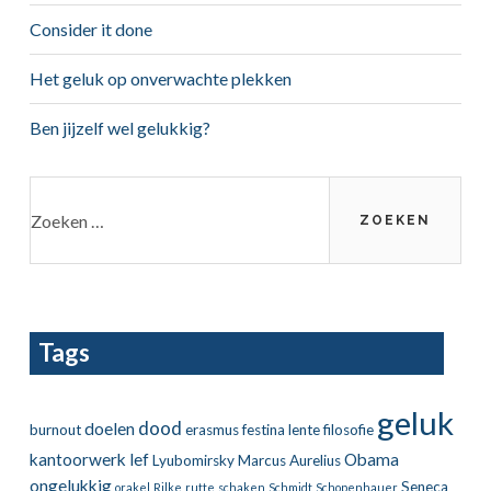
Consider it done
Het geluk op onverwachte plekken
Ben jijzelf wel gelukkig?
Zoeken
naar:
Tags
geluk
dood
doelen
burnout
erasmus
festina lente
filosofie
kantoorwerk
lef
Obama
Lyubomirsky
Marcus Aurelius
ongelukkig
Seneca
orakel
Rilke
rutte
schaken
Schmidt
Schopenhauer