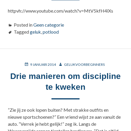
httpvh://www.youtube.com/watch?v=MtV5kfH4lXs
Posted in
Geen categorie
Tagged
geluk
,
potlood
POSTED
AUTHOR
9 JANUARI 2014
GELUKVOORBEGINNERS
ON
Drie manieren om discipline
te kweken
“Zie jij ze ook lopen buiten? Met strakke outfits en
nieuwe sportschoenen?” Een vriend wijst ze aan vanuit de
auto. “Verrek je hebt gelijk!” zeg ik. Langs de
Weesperzijde rennen tientallen hardlopers. “Dat is altijd