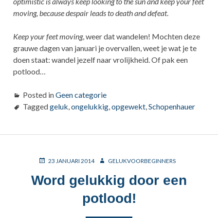
optimistic is always keep looking to the sun and keep your feet
moving, because despair leads to death and defeat
.
Keep your feet moving
, weer dat wandelen! Mochten deze
grauwe dagen van januari je overvallen, weet je wat je te
doen staat: wandel jezelf naar vrolijkheid. Of pak een
potlood…
Posted in
Geen categorie
Tagged
geluk
,
ongelukkig
,
opgewekt
,
Schopenhauer
POSTED
AUTHOR
23 JANUARI 2014
GELUKVOORBEGINNERS
ON
Word gelukkig door een
potlood!