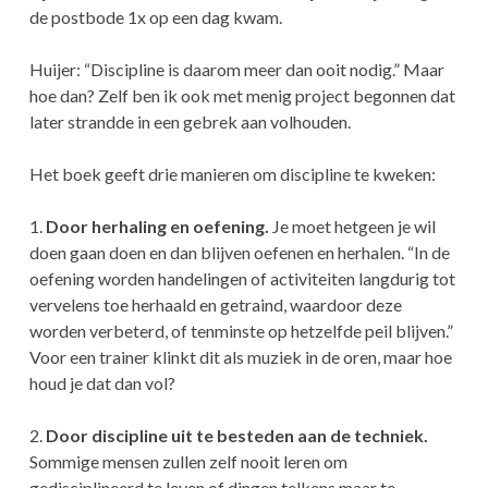
de postbode 1x op een dag kwam.
Huijer: “Discipline is daarom meer dan ooit nodig.” Maar
hoe dan? Zelf ben ik ook met menig project begonnen dat
later strandde in een gebrek aan volhouden.
Het boek geeft drie manieren om discipline te kweken:
1.
Door herhaling en oefening.
Je moet hetgeen je wil
doen gaan doen en dan blijven oefenen en herhalen. “In de
oefening worden handelingen of activiteiten langdurig tot
vervelens toe herhaald en getraind, waardoor deze
worden verbeterd, of tenminste op hetzelfde peil blijven.”
Voor een trainer klinkt dit als muziek in de oren, maar hoe
houd je dat dan vol?
2.
Door discipline uit te besteden aan de techniek.
Sommige mensen zullen zelf nooit leren om
gedisciplineerd te leven of dingen telkens maar te