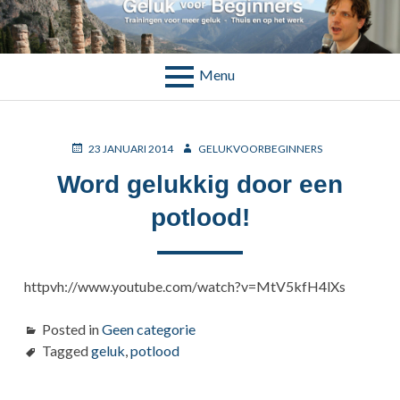
Skip
to
TAG:
POTLOOD
content
Menu
BREADCRUMBS
POSTED
AUTHOR
23 JANUARI 2014
GELUKVOORBEGINNERS
ON
Word gelukkig door een
potlood!
httpvh://www.youtube.com/watch?v=MtV5kfH4lXs
Posted in
Geen categorie
Tagged
geluk
,
potlood