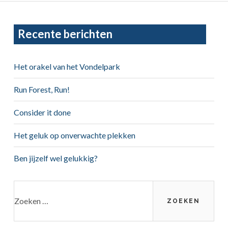
Primary
Recente berichten
Sidebar
Het orakel van het Vondelpark
Run Forest, Run!
Consider it done
Het geluk op onverwachte plekken
Ben jijzelf wel gelukkig?
Zoeken
naar: