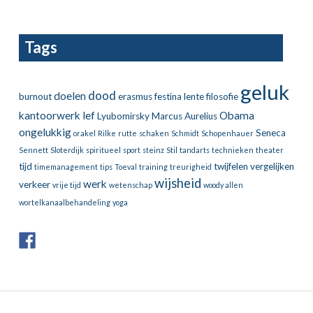
Tags
geluk
dood
doelen
burnout
erasmus
festina lente
filosofie
kantoorwerk
lef
Obama
Lyubomirsky
Marcus Aurelius
ongelukkig
Seneca
orakel
Rilke
rutte
schaken
Schmidt
Schopenhauer
Sennett
Sloterdijk
spiritueel
sport
steinz
Stil
tandarts
technieken
theater
tijd
twijfelen
vergelijken
timemanagement
tips
Toeval
training
treurigheid
wijsheid
werk
verkeer
vrije tijd
wetenschap
woody allen
wortelkanaalbehandeling
yoga