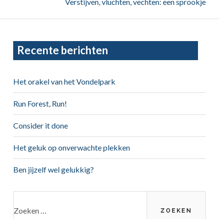
Next:
Verstijven, vluchten, vechten: een sprookje
Primary
Recente berichten
Sidebar
Het orakel van het Vondelpark
Run Forest, Run!
Consider it done
Het geluk op onverwachte plekken
Ben jijzelf wel gelukkig?
Zoeken
naar: