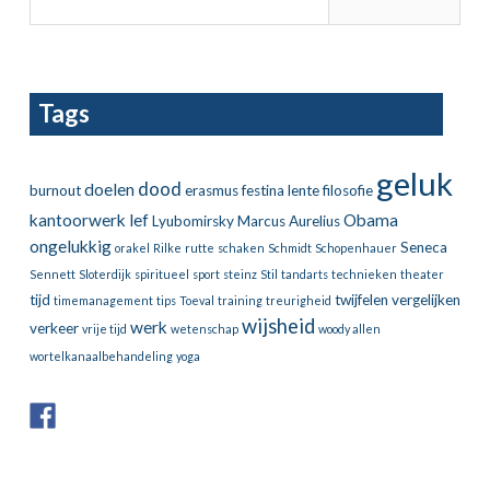
Tags
geluk
dood
doelen
burnout
erasmus
festina lente
filosofie
kantoorwerk
lef
Obama
Lyubomirsky
Marcus Aurelius
ongelukkig
Seneca
orakel
Rilke
rutte
schaken
Schmidt
Schopenhauer
Sennett
Sloterdijk
spiritueel
sport
steinz
Stil
tandarts
technieken
theater
tijd
twijfelen
vergelijken
timemanagement
tips
Toeval
training
treurigheid
wijsheid
werk
verkeer
vrije tijd
wetenschap
woody allen
wortelkanaalbehandeling
yoga