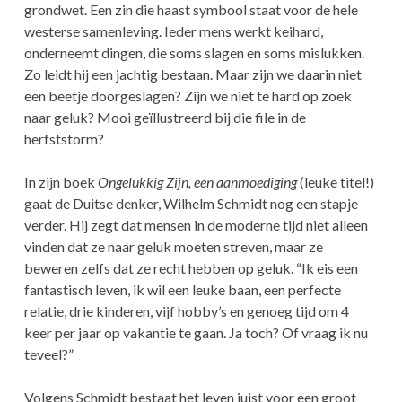
grondwet. Een zin die haast symbool staat voor de hele
westerse samenleving. Ieder mens werkt keihard,
onderneemt dingen, die soms slagen en soms mislukken.
Zo leidt hij een jachtig bestaan. Maar zijn we daarin niet
een beetje doorgeslagen? Zijn we niet te hard op zoek
naar geluk? Mooi geïllustreerd bij die file in de
herfststorm?
In zijn boek
Ongelukkig Zijn, een aanmoediging
(leuke titel!)
gaat de Duitse denker, Wilhelm Schmidt nog een stapje
verder. Hij zegt dat mensen in de moderne tijd niet alleen
vinden dat ze naar geluk moeten streven, maar ze
beweren zelfs dat ze recht hebben op geluk. “Ik eis een
fantastisch leven, ik wil een leuke baan, een perfecte
relatie, drie kinderen, vijf hobby’s en genoeg tijd om 4
keer per jaar op vakantie te gaan. Ja toch? Of vraag ik nu
teveel?”
Volgens Schmidt bestaat het leven juist voor een groot