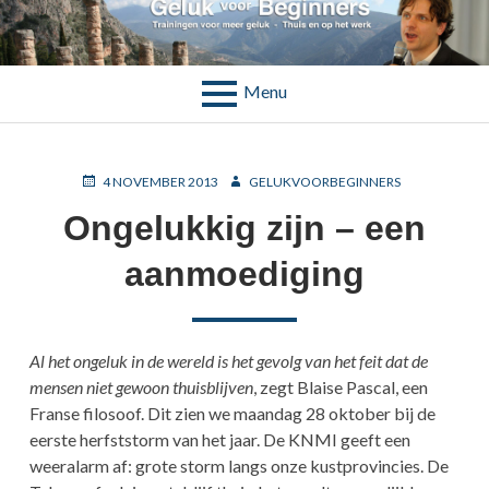
Skip
to
GELUK VOOR BEGINNERS
Trainingen voor meer geluk – Thuis en op het werk
content
Menu
BREADCRUMBS
POSTED
AUTHOR
4 NOVEMBER 2013
GELUKVOORBEGINNERS
ON
Ongelukkig zijn – een
aanmoediging
Al het ongeluk in de wereld is het gevolg van het feit dat de
mensen niet gewoon thuisblijven
, zegt Blaise Pascal, een
Franse filosoof. Dit zien we maandag 28 oktober bij de
eerste herfststorm van het jaar. De KNMI geeft een
weeralarm af: grote storm langs onze kustprovincies. De