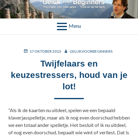
Skip
to
TAG:
LOT
content
Menu
BREADCRUMBS
POSTED
AUTHOR
17 OKTOBER 2013
GELUKVOORBEGINNERS
ON
Twijfelaars en
keuzestressers, houd van je
lot!
“Als ik de kaarten nu uitdeel, spelen we een bepaald
klaverjasspelletje, maar als ik nog even doorschud hebben
we een totaal ander spelletje. Het besluit of ik nu uitdeel,
of nog even doorschud, bepaalt wie wint of verliest. Dat is