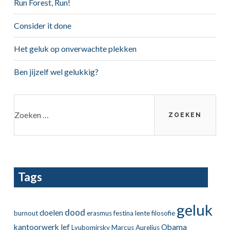
Run Forest, Run!
Consider it done
Het geluk op onverwachte plekken
Ben jijzelf wel gelukkig?
Zoeken
naar:
Tags
geluk
dood
doelen
burnout
erasmus
festina lente
filosofie
kantoorwerk
lef
Obama
Lyubomirsky
Marcus Aurelius