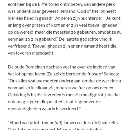
echt hier bij de Eiffeltoren ontmoeten. Een andere plek
was ondenkbaar geweest! Iemand, God of het lot heeft
hier een hand in gehad!” Anderen zijn nuchterder: “Je kunt
er lang over praten of kort en er zijn veel toevalligheden
op de wereld, maar die moesten zo gebeuren, omdat ze nu
eenmaal zo zijn gebeurd.” De laatste gedachte vind ik
verfrissend. Toevalligheden zijn er en niemand heeft die
van tevoren uitgedacht.
De oude Romeinen dachten veel na over de invloed van
het lot op het leven. Zo zei de beroemde filosoof Seneca:
“Dus alles wat we moeten ondergaan, omdat de wereld nu
eenmaal zo in elkaar zit, moeten we fier op ons nemen.
Gelukkig is hij die tevreden is met zijn huidige lot, hoe dat
ook mag zijn, en die positief staat tegenover de
omstandigheden waarin hij verkeert.”
“Houd van je lot” (
amor fati
), beweren de stoïcijnen zelfs.
Ook bij dood en verderf. Maar de Duitse denker