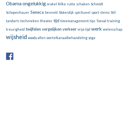
Obama
ongelukkig
orakel
Rilke
rutte
schaken
Schmidt
Seneca
Schopenhauer
Sennett
Sloterdijk
spiritueel
sport
steinz
Stil
tijd
tandarts
technieken
theater
timemanagement
tips
Toeval
training
werk
twijfelen
vergelijken
verkeer
treurigheid
vrije tijd
wetenschap
wijsheid
woody allen
wortelkanaalbehandeling
yoga