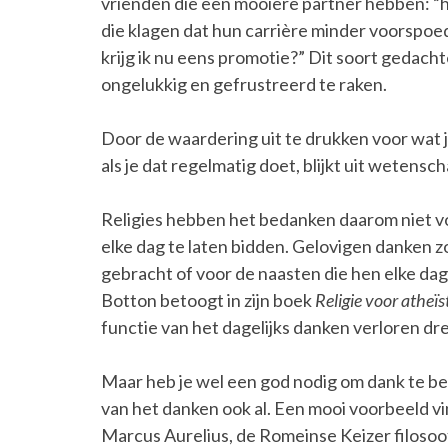
vrienden die een mooiere partner hebben: “ho
die klagen dat hun carrière minder voorspoe
krijg ik nu eens promotie?” Dit soort gedach
ongelukkig en gefrustreerd te raken.
Door de waardering uit te drukken voor wat je w
als je dat regelmatig doet, blijkt uit wetensc
Religies hebben het bedanken daarom niet vo
elke dag te laten bidden. Gelovigen danken z
gebracht of voor de naasten die hen elke dag
Botton betoogt in zijn boek
Religie voor atheïs
functie van het dagelijks danken verloren dre
Maar heb je wel een god nodig om dank te b
van het danken ook al. Een mooi voorbeeld vi
Marcus Aurelius, de Romeinse Keizer filosoof