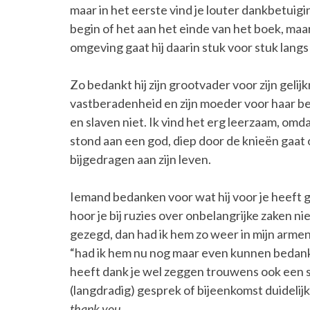
maar in het eerste vind je louter dankbetuig
begin of het aan het einde van het boek, ma
omgeving gaat hij daarin stuk voor stuk langs 
Zo bedankt hij zijn grootvader voor zijn gelij
vastberadenheid en zijn moeder voor haar bes
en slaven niet. Ik vind het erg leerzaam, omdat
stond aan een god, diep door de knieën gaat
bijgedragen aan zijn leven.
Iemand bedanken voor wat hij voor je heeft ge
hoor je bij ruzies over onbelangrijke zaken nie
gezegd, dan had ik hem zo weer in mijn armen 
“had ik hem nu nog maar even kunnen bedanken
heeft dank je wel zeggen trouwens ook een 
(langdradig) gesprek of bijeenkomst duideli
thank you
.