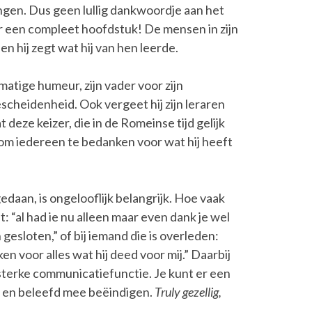
ingen. Dus geen lullig dankwoordje aan het
ar een compleet hoofdstuk! De mensen in zijn
en hij zegt wat hij van hen leerde.
kmatige humeur, zijn vader voor zijn
cheidenheid. Ook vergeet hij zijn leraren
 deze keizer, die in de Romeinse tijd gelijk
 om iedereen te bedanken voor wat hij heeft
daan, is ongelooflijk belangrijk. Hoe vaak
t: “al had ie nu alleen maar even dank je wel
gesloten,” of bij iemand die is overleden:
 voor alles wat hij deed voor mij.” Daarbij
sterke communicatiefunctie. Je kunt er een
jk en beleefd mee beëindigen.
Truly gezellig,