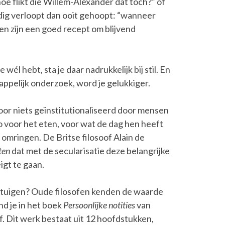
e flikt die Willem-Alexander dat toch?” of
dig verloopt dan ooit gehoopt: “wanneer
ten zijn een goed recept om blijvend
él hebt, sta je daar nadrukkelijk bij stil. En
happelijk onderzoek, word je gelukkiger.
or niets geïnstitutionaliseerd door mensen
o voor het eten, voor wat de dag hen heeft
 omringen. De Britse filosoof Alain de
ten
dat met de secularisatie deze belangrijke
igt te gaan.
etuigen? Oude filosofen kenden de waarde
nd je in het boek
Persoonlijke notities
van
. Dit werk bestaat uit 12 hoofdstukken,