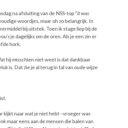
sdag na afsluiting van de NSS-top “
it was
voudige woordjes, maar oh zo belangrijk. In
rmiddel bij uitstek. Toen ik stage liep bij de
you’s
je dagelijks om de oren. Als je een zin er
efde hork.
t hij misschien niet weet is dat dankbaar
k is. Dat zie je al terug in tal van oude wijze
ist.
ar kijkt naar wat je niet hebt –vroeger was
Denk maar eens aan de mensen die balen van