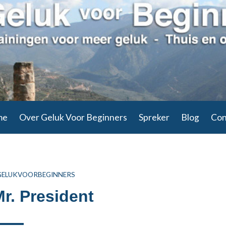
me
Over Geluk Voor Beginners
Spreker
Blog
Con
THOR
GELUKVOORBEGINNERS
r. President