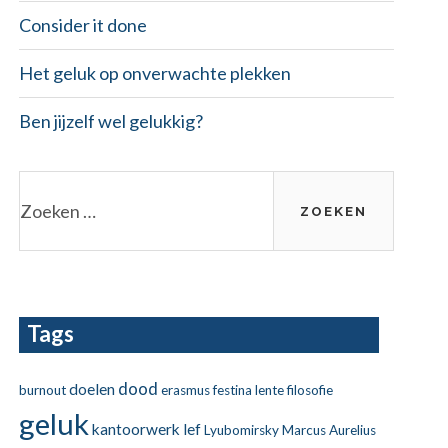
Consider it done
Het geluk op onverwachte plekken
Ben jijzelf wel gelukkig?
Zoeken
naar:
Tags
dood
doelen
burnout
erasmus
festina lente
filosofie
geluk
kantoorwerk
lef
Lyubomirsky
Marcus Aurelius