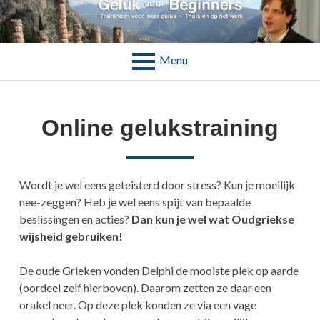
Skip
to
GELUK VOOR BEGINNERS
Trainingen voor meer geluk – Thuis en op het werk
content
Menu
BREADCRUMBS
Online gelukstraining
Wordt je wel eens geteisterd door stress? Kun je moeilijk
nee-zeggen? Heb je wel eens spijt van bepaalde
beslissingen en acties?
Dan kun je wel wat Oudgriekse
wijsheid gebruiken!
De oude Grieken vonden Delphi de mooiste plek op aarde
(oordeel zelf hierboven). Daarom zetten ze daar een
orakel neer. Op deze plek konden ze via een vage