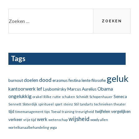
Zoeken
naar:
Tags
geluk
dood
doelen
burnout
erasmus
festina lente
filosofie
kantoorwerk
lef
Obama
Lyubomirsky
Marcus Aurelius
ongelukkig
Seneca
orakel
Rilke
rutte
schaken
Schmidt
Schopenhauer
Sennett
Sloterdijk
spiritueel
sport
steinz
Stil
tandarts
technieken
theater
tijd
twijfelen
vergelijken
timemanagement
tips
Toeval
training
treurigheid
wijsheid
werk
verkeer
vrije tijd
wetenschap
woody allen
wortelkanaalbehandeling
yoga